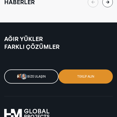
HABERLER
Depolama Tankı ve 23 x
40’SOC konteyner
yüklemesini başarıyla
gerçekleştirdik.
16 Eylül 2024
AĞIR YÜKLER
FARKLI ÇÖZÜMLER
BİZE ULAŞIN
TEKLİF ALIN