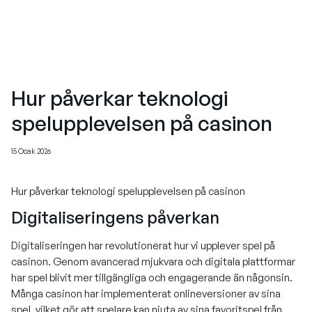
Hur påverkar teknologi
spelupplevelsen på casinon
15 Ocak 2026
Hur påverkar teknologi spelupplevelsen på casinon
Digitaliseringens påverkan
Digitaliseringen har revolutionerat hur vi upplever spel på
casinon. Genom avancerad mjukvara och digitala plattformar
har spel blivit mer tillgängliga och engagerande än någonsin.
Många casinon har implementerat onlineversioner av sina
spel, vilket gör att spelare kan njuta av sina favoritspel från