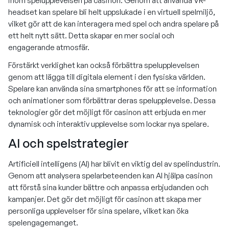
inom spelupplevelsen på casinon. Genom att använda VR-
headset kan spelare bli helt uppslukade i en virtuell spelmiljö,
vilket gör att de kan interagera med spel och andra spelare på
ett helt nytt sätt. Detta skapar en mer social och
engagerande atmosfär.
Förstärkt verklighet kan också förbättra spelupplevelsen
genom att lägga till digitala element i den fysiska världen.
Spelare kan använda sina smartphones för att se information
och animationer som förbättrar deras spelupplevelse. Dessa
teknologier gör det möjligt för casinon att erbjuda en mer
dynamisk och interaktiv upplevelse som lockar nya spelare.
AI och spelstrategier
Artificiell intelligens (AI) har blivit en viktig del av spelindustrin.
Genom att analysera spelarbeteenden kan AI hjälpa casinon
att förstå sina kunder bättre och anpassa erbjudanden och
kampanjer. Det gör det möjligt för casinon att skapa mer
personliga upplevelser för sina spelare, vilket kan öka
spelengagemanget.