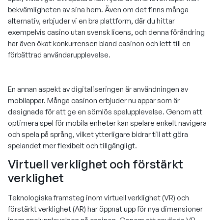
bekvämligheten av sina hem. Även om det finns många
alternativ, erbjuder vi en bra plattform, där du hittar
exempelvis
casino utan svensk licens
, och denna förändring
har även ökat konkurrensen bland casinon och lett till en
förbättrad användarupplevelse.
En annan aspekt av digitaliseringen är användningen av
mobilappar. Många casinon erbjuder nu appar som är
designade för att ge en sömlös spelupplevelse. Genom att
optimera spel för mobila enheter kan spelare enkelt navigera
och spela på språng, vilket ytterligare bidrar till att göra
spelandet mer flexibelt och tillgängligt.
Virtuell verklighet och förstärkt
verklighet
Teknologiska framsteg inom virtuell verklighet (VR) och
förstärkt verklighet (AR) har öppnat upp för nya dimensioner